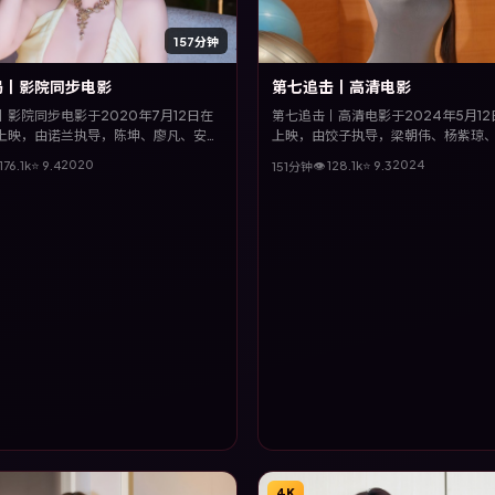
157分钟
局丨影院同步电影
第七追击丨高清电影
影院同步电影于2020年7月12日在
第七追击丨高清电影于2024年5月1
上映，由诺兰执导，陈坤、廖凡、安藤
上映，由饺子执导，梁朝伟、杨紫琼
等主演。全片以冒险类型为主线，影片
秦昊等主演。全片以家庭类型为主线
2020
2024
176.1
k
⭐
9.4
👁
128.1
k
⭐
9.3
151分钟
头与饱满表演，呈现人物在极端情境下
线交织收束，悬念与情感并重，适合
救赎。
的观众。
4K