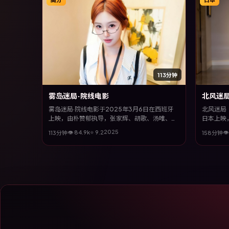
113分钟
雾岛迷局·院线电影
北风迷
雾岛迷局·院线电影于2025年3月6日在西班牙
北风迷局（
上映，由朴赞郁执导，张家辉、胡歌、汤唯、许
日本上映
光汉等主演。全片以传记类型为主线，改编自真
汤唯等主
2025
👁
84.9
k
⭐
9.2

113分钟
158分钟
实事件与社会议题，兼具娱乐性与思考空间。
流与个体
不失细腻