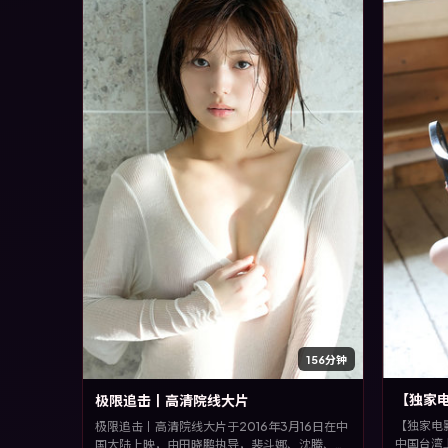
156分钟
【独家
极限追击丨高清院线大片
【独家电
极限追击丨高清院线大片于2016年3月16日在中
中国台湾
国大陆上映，由田晓鹏执导，裴斗娜、沈腾、黄