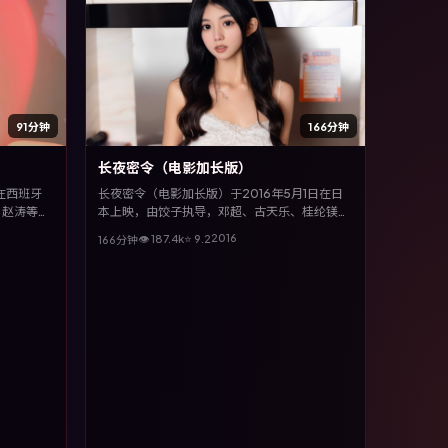
91分钟
166分钟
长夜密令（电影加长版）
日在西班牙
长夜密令（电影加长版）于2016年5月1日在日
、赵涛等主
本上映，由饺子执导，邓超、古天乐、桂纶镁、
真实事件与
许光汉等主演。全片以科幻类型为主线，视听语
2016
👁
187.4
k
⭐
9.2
166分钟
言大胆实验，配乐与场面调度为全片情绪推波助
澜。