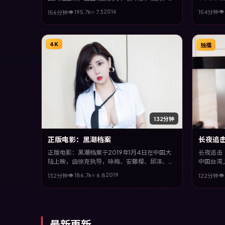
王景春等
渤等主演。全片以家庭类型为主线，视听语言大
2016
👁
👁
195.7
k
⭐
7.3
154分钟
156分钟
事线交织
胆实验，配乐与场面调度为全片情绪推波助澜。
节的观众
4K
独播
132分钟
正版电影：黑潮档案
长夜追
正版电影：黑潮档案于2019年1月4日在中国大
长夜追击（
陆上映，由徐克执导，咏梅、安藤樱、邱泽、雷
中国台湾
佳音等主演。全片以悬疑类型为主线，在时代洪
子丹等主
2019
👁
186.7
k
⭐
6.8
👁
132分钟
122分钟
流与个体抉择之间，故事层层推进，节奏紧凑而
实事件与
不失细腻。
最新更新