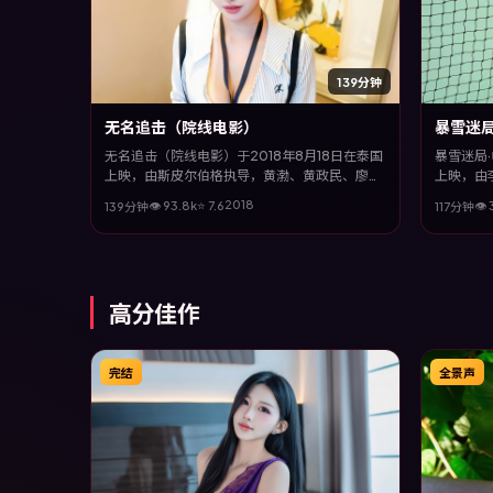
139分钟
无名追击（院线电影）
暴雪迷局
无名追击（院线电影）于2018年8月18日在泰国
暴雪迷局·
上映，由斯皮尔伯格执导，黄渤、黄政民、廖
上映，由
凡、木村拓哉等主演。全片以奇幻类型为主线，
娜、刘亦
2018
👁
93.8
k
⭐
7.6
👁
139分钟
117分钟
在时代洪流与个体抉择之间，故事层层推进，节
时代洪流
奏紧凑而不失细腻。
紧凑而不
高分佳作
完结
全景声