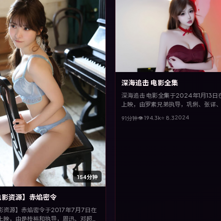
深海追击 电影全集
深海追击 电影全集于2024年1月13
上映，由罗素兄弟执导，巩俐、张译
演。全片以传记类型为主线，改编自
2024
👁
194.3
k
⭐
8.3
91分钟
社会议题，兼具娱乐性与思考空间。
154分钟
电影资源】赤焰密令
影资源】赤焰密令于2017年7月7日在
上映，由是枝裕和执导，周迅、邓超、