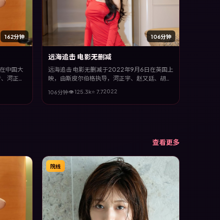
162分钟
106分钟
远海追击 电影无删减
日在中国大
远海追击 电影无删减于2022年9月6日在英国上
音、河正
映，由斯皮尔伯格执导，河正宇、赵又廷、胡
主线，影片
歌、吴京等主演。全片以战争类型为主线，多条
2022
👁
125.3
k
⭐
7.7
106分钟
极端情境下
叙事线交织收束，悬念与情感并重，适合喜欢强
情节的观众。
查看更多
院线