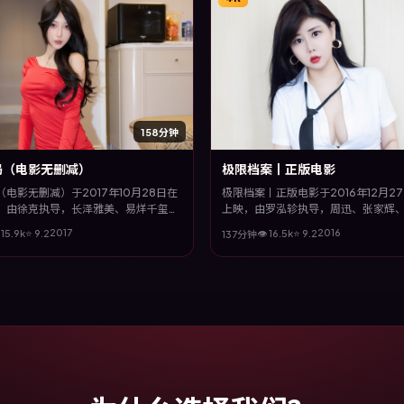
158分钟
局（电影无删减）
极限档案丨正版电影
电影无删减）于2017年10月28日在
极限档案丨正版电影于2016年12月2
，由徐克执导，长泽雅美、易烊千玺、
上映，由罗泓轸执导，周迅、张家辉
演。全片以家庭类型为主线，在时代洪
咏梅等主演。全片以犯罪类型为主线
2017
2016

15.9
k
⭐
9.2
👁
16.5
k
⭐
9.2
137分钟
抉择之间，故事层层推进，节奏紧凑而
峻镜头与饱满表演，呈现人物在极端
。
变与救赎。