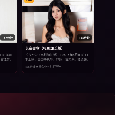
137分钟
166分钟
长夜密令（电影加长版）
7日在美国
长夜密令（电影加长版）于2016年5月1日在日
、雷佳音、
本上映，由饺子执导，邓超、古天乐、桂纶镁、
，影片以冷
许光汉等主演。全片以科幻类型为主线，视听语
2016
👁
187.4
k
⭐
9.2
166分钟
情境下的蜕
言大胆实验，配乐与场面调度为全片情绪推波助
澜。