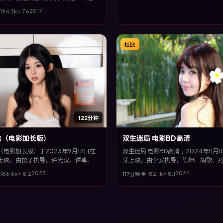
主演。全片以奇幻类型为主线，多条叙
2017
194.3
k
⭐
7.6
收束，悬念与情感并重，适合喜欢强情
。
杜比
122分钟
击（电影加长版）
双生迷局 电影BD高清
电影加长版）于2023年9月17日在
双生迷局 电影BD高清于2024年11月
上映，由饺子执导，许光汉、谭卓、甄
牙上映，由李安执导，陈坤、胡歌、
演。全片以科幻类型为主线，改编自真
等主演。全片以冒险类型为主线，影
2023
2024
186.6
k
⭐
8.2
👁
182.1
k
⭐
8.1
117分钟
社会议题，兼具娱乐性与思考空间。
头与饱满表演，呈现人物在极端情境
救赎。