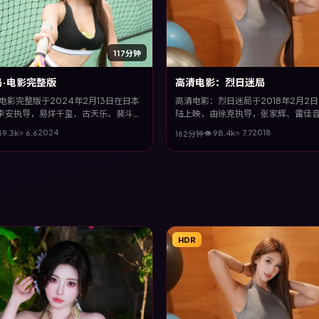
117分钟
·电影完整版
高清电影：烈日迷局
电影完整版于2024年2月13日在日本
高清电影：烈日迷局于2018年2月2
李安执导，易烊千玺、古天乐、裴斗
陆上映，由徐克执导，张家辉、雷佳
菲等主演。全片以传记类型为主线，在
宇、白宇等主演。全片以惊悚类型为
2024
2018
39.3
k
⭐
6.6
👁
98.4
k
⭐
7.7
162分钟
与个体抉择之间，故事层层推进，节奏
以冷峻镜头与饱满表演，呈现人物在
失细腻。
的蜕变与救赎。
HDR