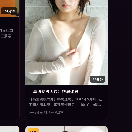
151分钟
2日在法国
、王景春、
，多条叙事
喜欢强情节
99分钟
【高清院线大片】终局迷局
【高清院线大片】终局迷局于2017年9月11日在
中国大陆上映，由朴赞郁执导，河正宇、宋康
昊、裴斗娜、甄子丹等主演。全片以科幻类型为
2017
👁
93.9
k
⭐
9.2
99分钟
主线，在时代洪流与个体抉择之间，故事层层推
进，节奏紧凑而不失细腻。
日本