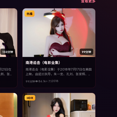
查看更多
热播
155分钟
99分钟
南港追击（电影全集）
月21日在
南港追击（电影全集）于2018年7月17日在美国
巩俐、张子
上映，由诺兰执导，朱一龙、孔刘、张家辉、王
型为主线，
景春等主演。全片以战争类型为主线，改编自真
2018
👁
86.1
k
⭐
7.1
99分钟
物在极端情
实事件与社会议题，兼具娱乐性与思考空间。
HDR