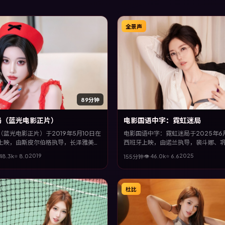
全景声
89分钟
局（蓝光电影正片）
电影国语中字：霓虹迷局
蓝光电影正片）于2019年5月10日在
电影国语中字：霓虹迷局于2025年6
上映，由斯皮尔伯格执导，长泽雅美、
西班牙上映，由诺兰执导，裴斗娜、
梅、胡歌等主演。全片以科幻类型为主
枫、长泽雅美等主演。全片以动作类
2019
2025
48.3
k
⭐
8.0
👁
46.0
k
⭐
6.6
155分钟
叙事线交织收束，悬念与情感并重，适
影片以冷峻镜头与饱满表演，呈现人
情节的观众。
境下的蜕变与救赎。
杜比