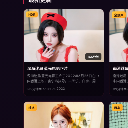
HDR
全景声
165分钟
深海迷局 蓝光电影正片
南港迷
深海迷局 蓝光电影正片于2022年6月25日在中
南港迷局（
国香港上映，由宁浩执导，古天乐、白宇、周
中国香港
迅、梁朝伟等主演。全片以喜剧类型为主线，在
孔刘、咏
2022
👁
77.1
k
⭐
7.0
👁
165分钟
89分钟
时代洪流与个体抉择之间，故事层层推进，节奏
线，多条
紧凑而不失细腻。
合喜欢强
杜比
日本