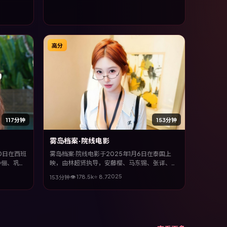
高分
117分钟
153分钟
雾岛档案·院线电影
10日在西班
雾岛档案·院线电影于2025年1月6日在泰国上
孙俪、巩俐
映，由林超贤执导，安藤樱、马东锡、张译、宋
片以冷峻镜
康昊等主演。全片以悬疑类型为主线，改编自真
2025
👁
178.5
k
⭐
8.7
153分钟
下的蜕变与
实事件与社会议题，兼具娱乐性与思考空间。