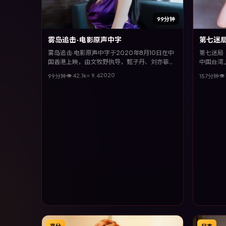
99分钟
雾岛追击·电影原声中字
第七迷
雾岛追击·电影原声中字于2020年8月10日在中
第七迷局丨
国香港上映，由文牧野执导，甄子丹、刘亦菲、
中国台湾
黄渤、许光汉等主演。全片以悬疑类型为主线，
樱、邱泽
2020
👁
42.1
k
⭐
9.4
👁
99分钟
157分钟
多条叙事线交织收束，悬念与情感并重，适合喜
以冷峻镜
欢强情节的观众。
的蜕变与
高分
日本