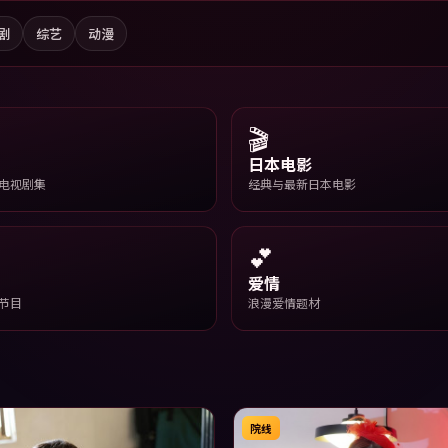
剧
综艺
动漫
🎬
日本电影
电视剧集
经典与最新日本电影
💕
爱情
节目
浪漫爱情题材
院线